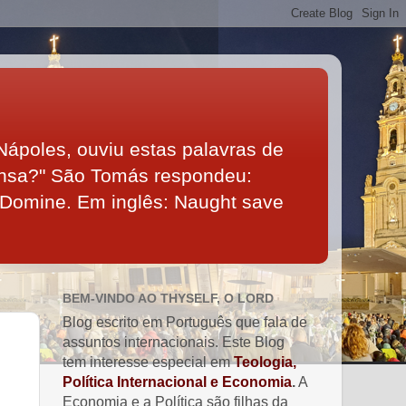
Nápoles, ouviu estas palavras de
ensa?" São Tomás respondeu:
 Domine. Em inglês: Naught save
BEM-VINDO AO THYSELF, O LORD
Blog escrito em Português que fala de
assuntos internacionais. Este Blog
tem interesse especial em
Teologia,
Política Internacional e Economia
.
A
Economia e a Política são filhas da