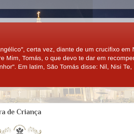
gélico", certa vez, diante de um crucifixo em 
bre Mim, Tomás, o que devo te dar em recomp
or". Em latim, São Tomás disse: Nil, Nisi Te,
ra de Criança