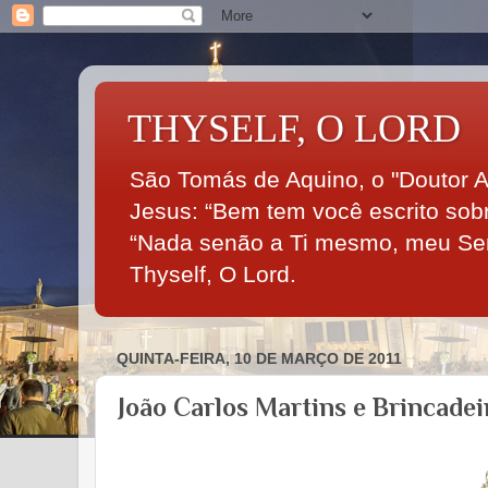
THYSELF, O LORD
São Tomás de Aquino, o "Doutor An
Jesus: “Bem tem você escrito so
“Nada senão a Ti mesmo, meu Senh
Thyself, O Lord.
QUINTA-FEIRA, 10 DE MARÇO DE 2011
João Carlos Martins e Brincadei