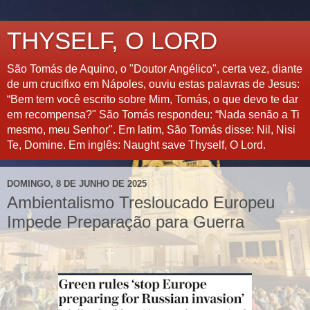
THYSELF, O LORD
São Tomás de Aquino, o "Doutor Angélico", certa vez, diante
de um crucifixo em Nápoles, ouviu estas palavras de Jesus:
“Bem tem você escrito sobre Mim, Tomás, o que devo te dar
em recompensa?" São Tomás respondeu: “Nada senão a Ti
mesmo, meu Senhor". Em latim, São Tomás disse: Nil, Nisi
Te, Domine. Em inglês: Naught save Thyself, O Lord.
DOMINGO, 8 DE JUNHO DE 2025
Ambientalismo Tresloucado Europeu
Impede Preparação para Guerra