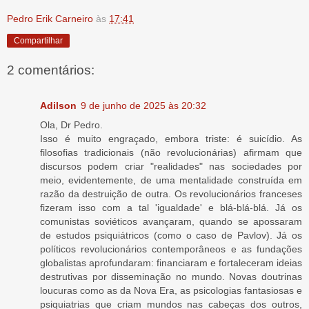
Pedro Erik Carneiro
às
17:41
Compartilhar
2 comentários:
Adilson
9 de junho de 2025 às 20:32
Ola, Dr Pedro.
Isso é muito engraçado, embora triste: é suicídio. As
filosofias tradicionais (não revolucionárias) afirmam que
discursos podem criar "realidades" nas sociedades por
meio, evidentemente, de uma mentalidade construída em
razão da destruição de outra. Os revolucionários franceses
fizeram isso com a tal 'igualdade' e blá-blá-blá. Já os
comunistas soviéticos avançaram, quando se apossaram
de estudos psiquiátricos (como o caso de Pavlov). Já os
políticos revolucionários contemporâneos e as fundações
globalistas aprofundaram: financiaram e fortaleceram ideias
destrutivas por disseminação no mundo. Novas doutrinas
loucuras como as da Nova Era, as psicologias fantasiosas e
psiquiatrias que criam mundos nas cabeças dos outros,