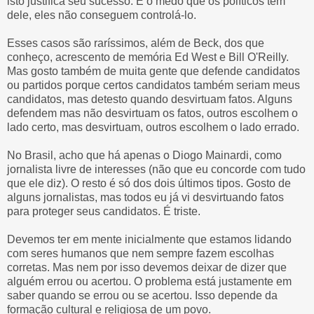
isto justifica seu sucesso. E o medo que os políticos têm
dele, eles não conseguem controlá-lo.
Esses casos são raríssimos, além de Beck, dos que
conheço, acrescento de memória Ed West e Bill O'Reilly.
Mas gosto também de muita gente que defende candidatos
ou partidos porque certos candidatos também seriam meus
candidatos, mas detesto quando desvirtuam fatos. Alguns
defendem mas não desvirtuam os fatos, outros escolhem o
lado certo, mas desvirtuam, outros escolhem o lado errado.
No Brasil, acho que há apenas o Diogo Mainardi, como
jornalista livre de interesses (não que eu concorde com tudo
que ele diz). O resto é só dos dois últimos tipos. Gosto de
alguns jornalistas, mas todos eu já vi desvirtuando fatos
para proteger seus candidatos. É triste.
Devemos ter em mente inicialmente que estamos lidando
com seres humanos que nem sempre fazem escolhas
corretas. Mas nem por isso devemos deixar de dizer que
alguém errou ou acertou. O problema está justamente em
saber quando se errou ou se acertou. Isso depende da
formação cultural e religiosa de um povo.