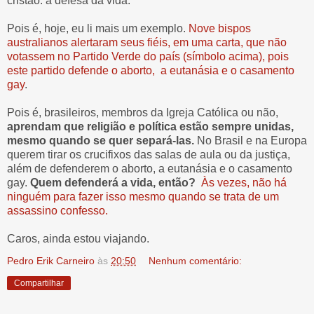
cristão: a defesa da vida.
Pois é, hoje, eu li mais um exemplo.
Nove bispos
australianos alertaram seus fiéis, em uma carta, que não
votassem no Partido Verde do país (símbolo acima), pois
este partido defende o aborto, a eutanásia e o casamento
gay
.
Pois é, brasileiros, membros da Igreja Católica ou não,
aprendam que religião e política estão sempre unidas,
mesmo quando se quer separá-las.
No Brasil e na Europa
querem tirar os crucifixos das salas de aula ou da justiça,
além de defenderem o aborto, a eutanásia e o casamento
gay.
Quem defenderá a vida, então?
Às vezes, não há
ninguém para fazer isso mesmo quando se trata de um
assassino confesso.
Caros, ainda estou viajando.
Pedro Erik Carneiro
às
20:50
Nenhum comentário:
Compartilhar