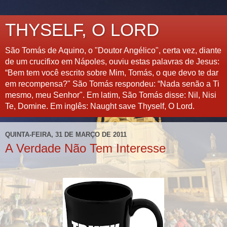
THYSELF, O LORD
São Tomás de Aquino, o "Doutor Angélico", certa vez, diante
de um crucifixo em Nápoles, ouviu estas palavras de Jesus:
“Bem tem você escrito sobre Mim, Tomás, o que devo te dar
em recompensa?" São Tomás respondeu: “Nada senão a Ti
mesmo, meu Senhor". Em latim, São Tomás disse: Nil, Nisi
Te, Domine. Em inglês: Naught save Thyself, O Lord.
QUINTA-FEIRA, 31 DE MARÇO DE 2011
A Verdade Não Tem Interesse