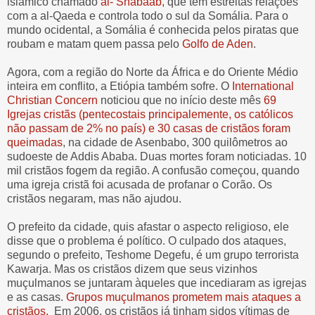
islâmico chamado
al- Shabaab,
que tem estreitas relações
com a al-Qaeda e controla todo o sul da Somália. Para o
mundo ocidental, a Somália é conhecida pelos piratas que
roubam e matam quem passa pelo
Golfo de Aden
.
Agora, com a região do Norte da África e do Oriente Médio
inteira em conflito, a Etiópia também sofre. O
International
Christian Concern
noticiou que no início deste mês
69
Igrejas cristãs (pentecostais principalemente, os católicos
não passam de 2% no país) e 30 casas de cristãos foram
queimadas
, na cidade de Asenbabo, 300 quilômetros ao
sudoeste de Addis Ababa. Duas mortes foram noticiadas. 10
mil cristãos fogem da região. A confusão começou, quando
uma igreja cristã foi acusada de profanar o Corão. Os
cristãos negaram, mas não ajudou.
O prefeito da cidade, quis afastar o aspecto religioso, ele
disse que o problema é político. O culpado dos ataques,
segundo o prefeito, Teshome Degefu, é um grupo terrorista
Kawarja. Mas os cristãos dizem que seus vizinhos
muçulmanos se juntaram àqueles que incediaram as igrejas
e as casas.
Grupos muçulmanos prometem mais ataques a
cristãos.
Em 2006, os cristãos já tinham sidos vítimas de