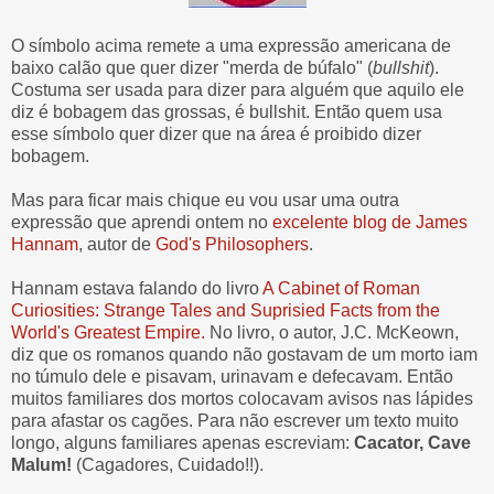
O símbolo acima remete a uma expressão americana de
baixo calão que quer dizer "merda de búfalo" (
bullshit
).
Costuma ser usada para dizer para alguém que aquilo ele
diz é bobagem das grossas, é bullshit. Então quem usa
esse símbolo quer dizer que na área é proibido dizer
bobagem.
Mas para ficar mais chique eu vou usar uma outra
expressão que aprendi ontem no
excelente blog de James
Hannam
, autor de
God's Philosophers
.
Hannam estava falando do livro
A Cabinet of Roman
Curiosities: Strange Tales and Suprisied Facts from the
World's Greatest Empire.
No livro, o autor, J.C. McKeown,
diz que os romanos quando não gostavam de um morto iam
no túmulo dele e pisavam, urinavam e defecavam. Então
muitos familiares dos mortos colocavam avisos nas lápides
para afastar os cagões. Para não escrever um texto muito
longo, alguns familiares apenas escreviam:
Cacator, Cave
Malum!
(Cagadores, Cuidado!!).