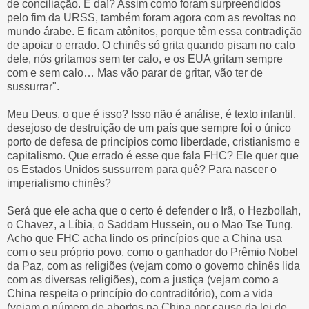
de conciliação. E daí? Assim como foram surpreendidos
pelo fim da URSS, também foram agora com as revoltas no
mundo árabe. E ficam atônitos, porque têm essa contradição
de apoiar o errado. O chinês só grita quando pisam no calo
dele, nós gritamos sem ter calo, e os EUA gritam sempre
com e sem calo… Mas vão parar de gritar, vão ter de
sussurrar".
Meu Deus, o que é isso? Isso não é análise, é texto infantil,
desejoso de destruição de um país que sempre foi o único
porto de defesa de princípios como liberdade, cristianismo e
capitalismo. Que errado é esse que fala FHC? Ele quer que
os Estados Unidos sussurrem para quê? Para nascer o
imperialismo chinês?
Será que ele acha que o certo é defender o Irã, o Hezbollah,
o Chavez, a Líbia, o Saddam Hussein, ou o Mao Tse Tung.
Acho que FHC acha lindo os princípios que a China usa
com o seu próprio povo, como o ganhador do Prêmio Nobel
da Paz, com as religiões (vejam como o governo chinês lida
com as diversas religiões), com a justiça (vejam como a
China respeita o princípio do contraditório), com a vida
(vejam o número de abortos na China por cause da lei de