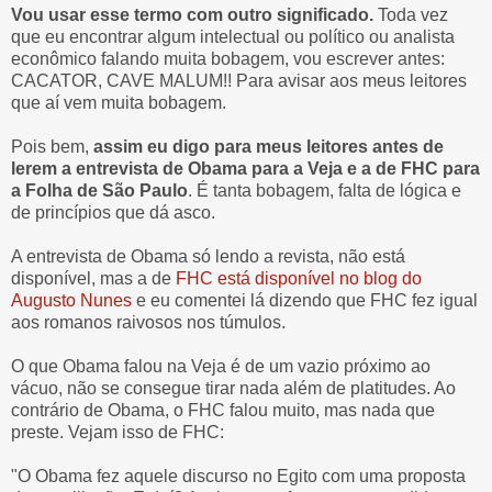
Vou usar esse termo com outro significado.
Toda vez
que eu encontrar algum intelectual ou político ou analista
econômico falando muita bobagem, vou escrever antes:
CACATOR, CAVE MALUM!! Para avisar aos meus leitores
que aí vem muita bobagem.
Pois bem,
assim eu digo para meus leitores antes de
lerem a entrevista de Obama para a Veja e a de FHC para
a Folha de São Paulo
. É tanta bobagem, falta de lógica e
de princípios que dá asco.
A entrevista de Obama só lendo a revista, não está
disponível, mas a de
FHC está disponível no blog do
Augusto Nunes
e eu comentei lá dizendo que FHC fez igual
aos romanos raivosos nos túmulos.
O que Obama falou na Veja é de um vazio próximo ao
vácuo, não se consegue tirar nada além de platitudes. Ao
contrário de Obama, o FHC falou muito, mas nada que
preste. Vejam isso de FHC:
"O Obama fez aquele discurso no Egito com uma proposta