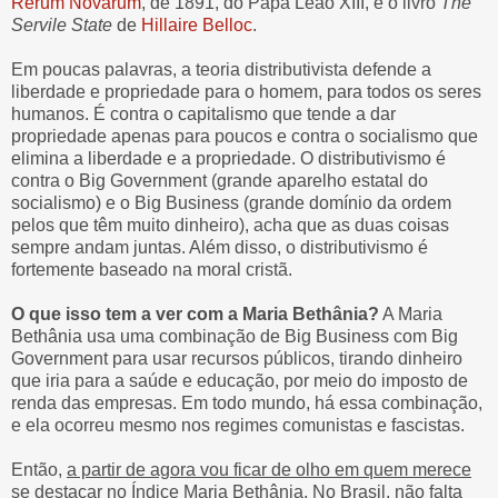
Rerum Novarum
, de 1891, do Papa Leão XIII, e o livro
The
Servile State
de
Hillaire Belloc
.
Em poucas palavras, a teoria distributivista defende a
liberdade e propriedade para o homem, para todos os seres
humanos. É contra o capitalismo que tende a dar
propriedade apenas para poucos e contra o socialismo que
elimina a liberdade e a propriedade. O distributivismo é
contra o Big Government (grande aparelho estatal do
socialismo) e o Big Business (grande domínio da ordem
pelos que têm muito dinheiro), acha que as duas coisas
sempre andam juntas. Além disso, o distributivismo é
fortemente baseado na moral cristã.
O que isso tem a ver com a Maria Bethânia?
A Maria
Bethânia usa uma combinação de Big Business com Big
Government para usar recursos públicos, tirando dinheiro
que iria para a saúde e educação, por meio do imposto de
renda das empresas. Em todo mundo, há essa combinação,
e ela ocorreu mesmo nos regimes comunistas e fascistas.
Então,
a partir de agora vou ficar de olho em quem merece
se destacar no Índice Maria Bethânia
. No Brasil, não falta