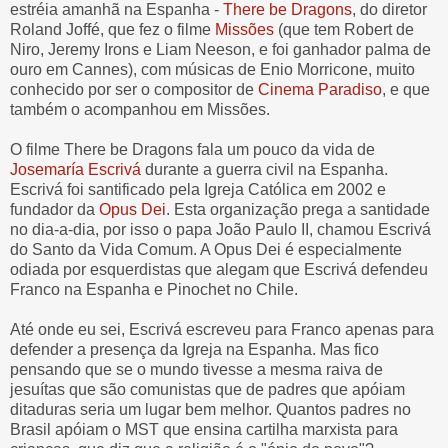
estréia amanhã na Espanha -
There be Dragons
, do diretor
Roland Joffé, que fez o filme
Missões
(que tem Robert de
Niro, Jeremy Irons e Liam Neeson, e foi ganhador palma de
ouro em Cannes), com músicas de Enio Morricone, muito
conhecido por ser o compositor de
Cinema Paradiso
, e que
também o acompanhou em Missões.
O filme There be Dragons fala um pouco da vida de
Josemaría Escrivá
durante a guerra civil na Espanha.
Escrivá foi santificado pela Igreja Católica em 2002 e
fundador da
Opus Dei
. Esta organização prega a santidade
no dia-a-dia, por isso o papa João Paulo II, chamou Escrivá
do Santo da Vida Comum. A Opus Dei é especialmente
odiada por esquerdistas que alegam que Escrivá defendeu
Franco na Espanha e Pinochet no Chile.
Até onde eu sei, Escrivá escreveu para Franco apenas para
defender a presença da Igreja na Espanha. Mas fico
pensando que se o mundo tivesse a mesma raiva de
jesuítas que são comunistas que de padres que apóiam
ditaduras seria um lugar bem melhor. Quantos padres no
Brasil apóiam o MST que ensina cartilha marxista para