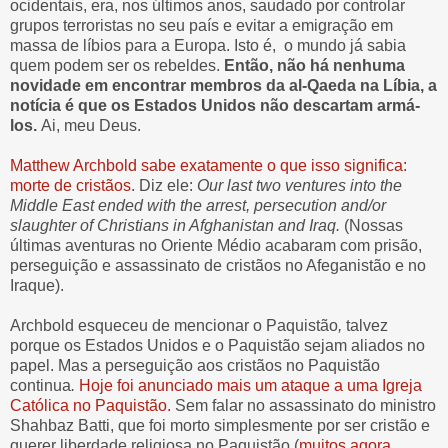
ocidentais, era, nos últimos anos, saudado por controlar
grupos terroristas no seu país e evitar a emigração em
massa de líbios para a Europa. Isto é, o mundo já sabia
quem podem ser os rebeldes.
Então, não há nenhuma
novidade em encontrar membros da al-Qaeda na Líbia, a
notícia é que os Estados Unidos não descartam armá-
los.
Ai, meu Deus.
Matthew Archbold sabe exatamente o que isso significa:
morte de cristãos
. Diz ele:
Our last two ventures into the
Middle East ended with the arrest, persecution and/or
slaughter of Christians in Afghanistan and Iraq.
(Nossas
últimas aventuras no Oriente Médio acabaram com prisão,
perseguição e assassinato de cristãos no Afeganistão e no
Iraque).
Archbold esqueceu de mencionar o Paquistão
,
talvez
porque os Estados Unidos e o Paquistão sejam aliados no
papel.
Mas a perseguição aos cristãos no Paquistão
continua
.
Hoje foi anunciado mais um ataque a uma Igreja
Católica no Paquistão.
Sem falar no assassinato do ministro
Shahbaz Batti, que foi morto simplesmente por ser cristão e
querer liberdade religiosa no Paquistão (
muitos agora