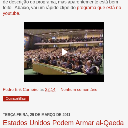
de descrição do programa, mas aparentemente está bem
feito. Abaixo, vai um rápido clipe do
programa que está no
youtube
.
Pedro Erik Carneiro
às
22:14
Nenhum comentário:
Compartilhar
TERÇA-FEIRA, 29 DE MARÇO DE 2011
Estados Unidos Podem Armar al-Qaeda