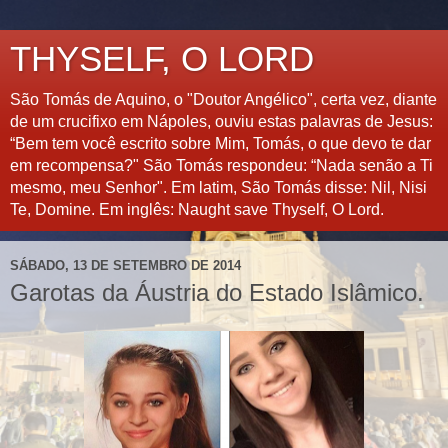
THYSELF, O LORD
São Tomás de Aquino, o "Doutor Angélico", certa vez, diante
de um crucifixo em Nápoles, ouviu estas palavras de Jesus:
“Bem tem você escrito sobre Mim, Tomás, o que devo te dar
em recompensa?" São Tomás respondeu: “Nada senão a Ti
mesmo, meu Senhor". Em latim, São Tomás disse: Nil, Nisi
Te, Domine. Em inglês: Naught save Thyself, O Lord.
SÁBADO, 13 DE SETEMBRO DE 2014
Garotas da Áustria do Estado Islâmico.