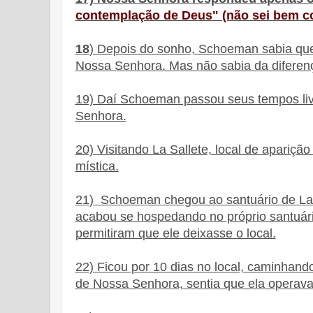
contemplação de Deus" (não sei bem co
18
) Depois do sonho, Schoeman sabia que 
Nossa Senhora. Mas não sabia da diferença
19) Daí Schoeman passou seus tempos liv
Senhora.
20) Visitando La Sallete, local de apari
mística.
21) Schoeman chegou ao santuário de La S
acabou se hospedando no próprio santuár
permitiram que ele deixasse o local.
22) Ficou por 10 dias no local, caminhand
de Nossa Senhora, sentia que ela operava