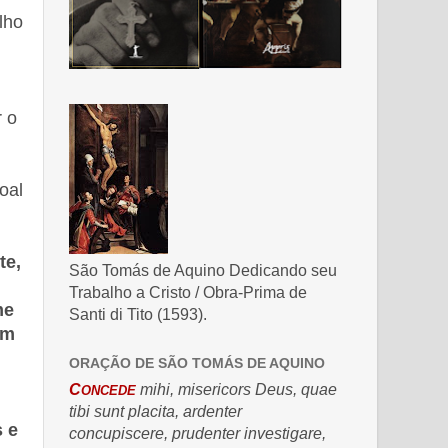
lho
 o
oal
te,
São Tomás de Aquino Dedicando seu
Trabalho a Cristo / Obra-Prima de
me
Santi di Tito (1593).
um
ORAÇÃO DE SÃO TOMÁS DE AQUINO
C
mihi, misericors Deus, quae
ONCEDE
tibi sunt placita, ardenter
 e
concupiscere, prudenter investigare,