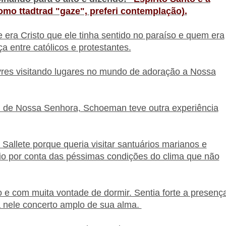
mo ttadtrad "gaze", preferi contemplação).
era Cristo que ele tinha sentido no paraíso e quem era
 entre católicos e protestantes.
res visitando lugares no mundo de adoração a Nossa
ção de Nossa Senhora, Schoeman teve outra experiência
allete porque queria visitar santuários marianos e
io por conta das péssimas condições do clima que não
o e com muita vontade de dormir. Sentia forte a presenç
 nele concerto amplo de sua alma.