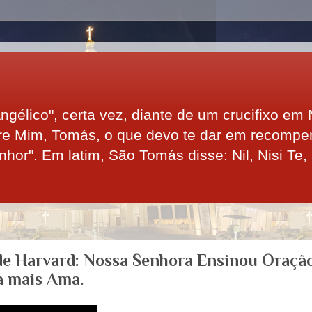
gélico", certa vez, diante de um crucifixo em 
bre Mim, Tomás, o que devo te dar em recomp
or". Em latim, São Tomás disse: Nil, Nisi Te,
de Harvard: Nossa Senhora Ensinou Oraçã
a mais Ama.