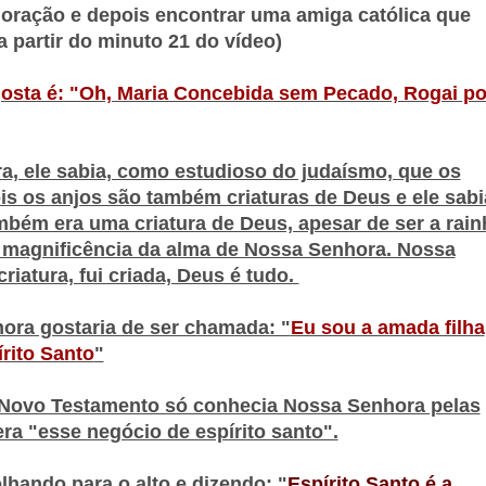
 oração e depois encontrar uma amiga católica que
a partir do minuto 21 do vídeo)
osta é: "Oh, Maria Concebida sem Pecado, Rogai po
a, ele sabia, como estudioso do judaísmo, que os
s os anjos são também criaturas de Deus e ele sabi
bém era uma criatura de Deus, apesar de ser a rain
 magnificência da alma de Nossa Senhora. Nossa
iatura, fui criada, Deus é tudo.
ora gostaria de ser chamada: "
Eu sou a amada filha
rito Santo
"
Novo Testamento só conhecia Nossa Senhora pelas
ra "esse negócio de espírito santo".
hando para o alto e dizendo: "
Espírito Santo é a