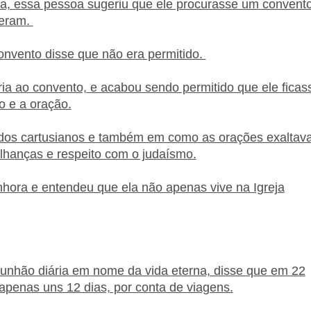
, essa pessoa sugeriu que ele procurasse um convent
peram.
onvento disse que não era permitido.
ria ao convento, e acabou sendo permitido que ele ficas
o e a oração.
 dos cartusianos e também em como as orações exaltav
lhanças e respeito com o judaísmo.
hora e entendeu que ela não apenas vive na Igreja
unhão diária em nome da vida eterna, disse que em 22
penas uns 12 dias, por conta de viagens.