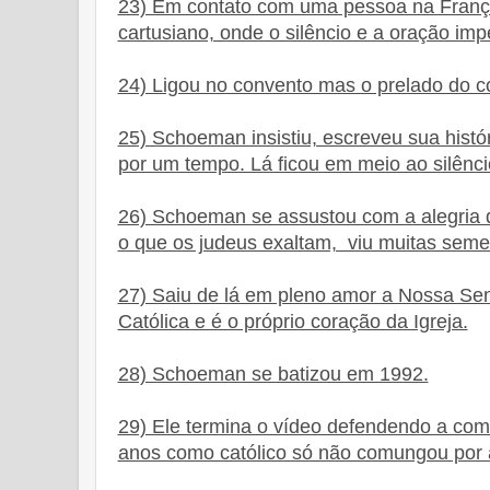
23) Em contato com uma pessoa na França
cartusiano, onde o silêncio e a oração im
24) Ligou no convento mas o prelado do c
25) Schoeman insistiu, escreveu sua histó
por um tempo. Lá ficou em meio ao silênci
26) Schoeman se assustou com a alegria
o que os judeus exaltam, viu muitas seme
27) Saiu de lá em pleno amor a Nossa Sen
Católica e é o próprio coração da Igreja.
28) Schoeman se batizou em 1992.
29) Ele termina o vídeo defendendo a com
anos como católico só não comungou por a