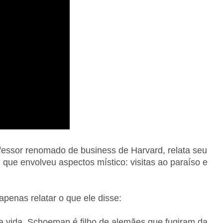
essor renomado de business de Harvard, relata seu
 que envolveu aspectos místico: visitas ao paraíso e
apenas relatar o que ele disse:
 vida. Schoeman é filho de alemães que fugiram da