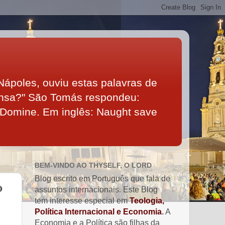
Nápoles, ouviu estas palavras de
ensa?" São Tomás respondeu:
 Domine. Em inglês: Naught save
BEM-VINDO AO THYSELF, O LORD
Blog escrito em Português que fala de
o
assuntos internacionais. Este Blog
tem interesse especial em
Teologia,
Política Internacional e Economia
.
A
Economia e a Política são filhas da