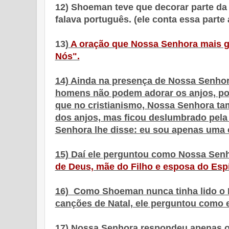
12) Shoeman teve que decorar parte da
falava português. (ele conta essa parte 
13)
A oração que Nossa Senhora mais g
Nós".
14) Ainda na presença de Nossa Senhor
homens não podem adorar os anjos, poi
que no cristianismo, Nossa Senhora tam
dos anjos, mas ficou deslumbrado pela
Senhora lhe disse: eu sou apenas uma cr
15) Daí ele perguntou como Nossa Senh
de Deus, mãe do Filho e esposa do Espí
16) Como Shoeman nunca tinha lido o 
canções de Natal, ele perguntou como e
17) Nossa Senhora respondeu apenas ol