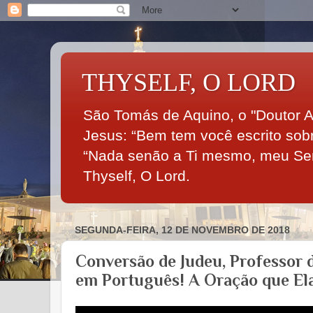
THYSELF, O LORD
São Tomás de Aquino, o "Doutor An
Jesus: “Bem tem você escrito so
“Nada senão a Ti mesmo, meu Senh
Thyself, O Lord.
SEGUNDA-FEIRA, 12 DE NOVEMBRO DE 2018
Conversão de Judeu, Professor 
em Português! A Oração que El